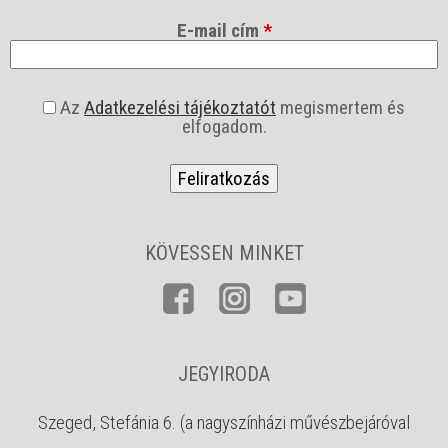
E-mail cím
*
a
Az
Adatkezelési tájékoztatót
megismertem és
s
elfogadom.
z
f
*
KÖVESSEN MINKET
JEGYIRODA
Szeged, Stefánia 6. (a nagyszínházi művészbejáróval