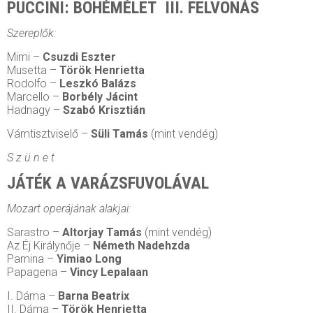
PUCCINI: BOHÉMÉLET III. FELVONÁS
Szereplők:
Mimi –
Csuzdi Eszter
Musetta –
Török Henrietta
Rodolfo –
Leszkó Balázs
Marcello –
Borbély Jácint
Hadnagy –
Szabó Krisztián
Vámtisztviselő –
Süli Tamás
(mint vendég)
S z ü n e t
JÁTÉK A VARÁZSFUVOLÁVAL
Mozart operájának alakjai:
Sarastro –
Altorjay Tamás
(mint vendég)
Az Éj Királynője –
Németh Nadehzda
Pamina –
Yimiao Long
Papagena –
Vincy Lepalaan
I. Dáma –
Barna Beatrix
II. Dáma –
Török Henrietta