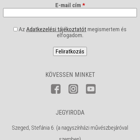
E-mail cím
*
a
Az
Adatkezelési tájékoztatót
megismertem és
s
elfogadom.
z
f
*
KÖVESSEN MINKET
JEGYIRODA
Szeged, Stefánia 6. (a nagyszínházi művészbejáróval
szemben)