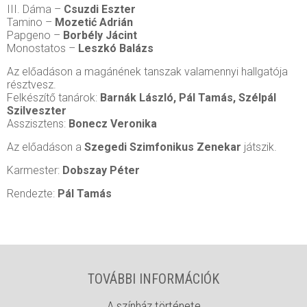
III. Dáma –
Csuzdi Eszter
Tamino –
Mozetić Adrián
Papgeno –
Borbély Jácint
Monostatos –
Leszkó Balázs
Az előadáson a magánének tanszak valamennyi hallgatója
résztvesz.
Felkészítő tanárok:
Barnák László, Pál Tamás, Szélpál
Szilveszter
Asszisztens:
Bonecz Veronika
Az előadáson a
Szegedi Szimfonikus Zenekar
játszik.
Karmester:
Dobszay Péter
Rendezte:
Pál Tamás
TOVÁBBI INFORMÁCIÓK
A színház története