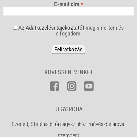
E-mail cím
*
a
Az
Adatkezelési tájékoztatót
megismertem és
s
elfogadom.
z
f
*
KÖVESSEN MINKET
JEGYIRODA
Szeged, Stefánia 6. (a nagyszínházi művészbejáróval
szemben)