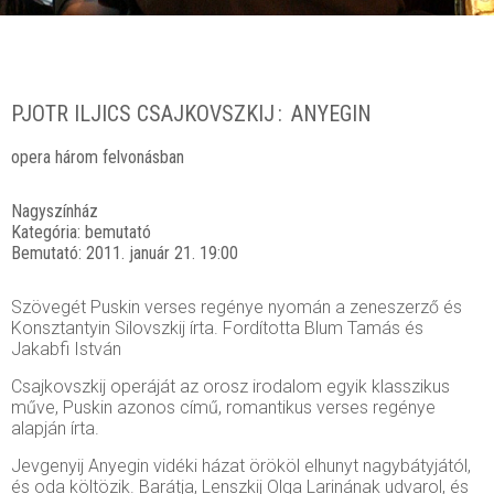
PJOTR ILJICS CSAJKOVSZKIJ
ANYEGIN
opera három felvonásban
Nagyszínház
Kategória:
bemutató
Bemutató:
2011. január 21. 19:00
Szövegét Puskin verses regénye nyomán a zeneszerző és
Konsztantyin Silovszkij írta. Fordította Blum Tamás és
Jakabfi István
Csajkovszkij operáját az orosz irodalom egyik klasszikus
műve, Puskin azonos című, romantikus verses regénye
alapján írta.
Jevgenyij Anyegin vidéki házat örököl elhunyt nagybátyjától,
és oda költözik. Barátja, Lenszkij Olga Larinának udvarol, és