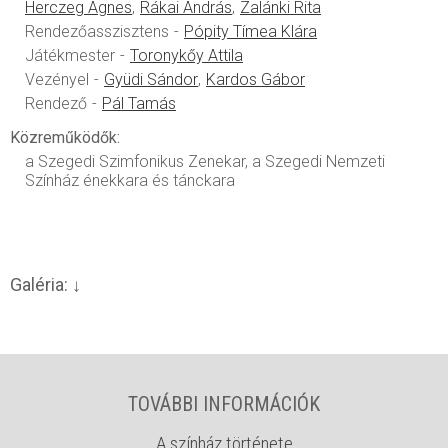
Herczeg Ágnes
Rákai András
Zalánki Rita
Rendezőasszisztens
Pópity Tímea Klára
Játékmester
Toronykőy Attila
Vezényel
Gyüdi Sándor
Kardos Gábor
Rendező
Pál Tamás
Közreműködők:
a Szegedi Szimfonikus Zenekar, a Szegedi Nemzeti
Színház énekkara és tánckara
Galéria:
TOVÁBBI INFORMÁCIÓK
A színház története