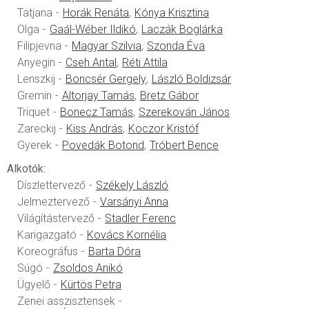
Tatjana
Horák Renáta
Kónya Krisztina
Olga
Gaál-Wéber Ildikó
Laczák Boglárka
Filipjevna
Magyar Szilvia
Szonda Éva
Anyegin
Cseh Antal
Réti Attila
Lenszkij
Boncsér Gergely
László Boldizsár
Gremin
Altorjay Tamás
Bretz Gábor
Triquet
Bonecz Tamás
Szerekován János
Zareckij
Kiss András
Koczor Kristóf
Gyerek
Povedák Botond
Tróbert Bence
Alkotók:
Díszlettervező
Székely László
Jelmeztervező
Varsányi Anna
Világítástervező
Stadler Ferenc
Karigazgató
Kovács Kornélia
Koreográfus
Barta Dóra
Súgó
Zsoldos Anikó
Ügyelő
Kürtös Petra
Zenei asszisztensek