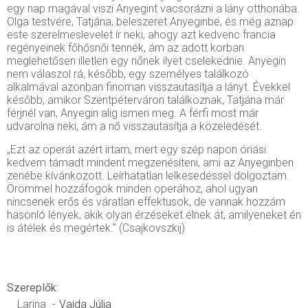
egy nap magával viszi Anyegint vacsorázni a lány otthonába.
Olga testvére, Tatjána, beleszeret Anyeginbe, és még aznap
este szerelmeslevelet ír neki, ahogy azt kedvenc francia
regényeinek főhősnői tennék, ám az adott korban
meglehetősen illetlen egy nőnek ilyet cselekednie. Anyegin
nem válaszol rá, később, egy személyes találkozó
alkalmával azonban finoman visszautasítja a lányt. Évekkel
később, amikor Szentpéterváron találkoznak, Tatjána már
férjnél van, Anyegin alig ismeri meg. A férfi most már
udvarolna neki, ám a nő visszautasítja a közeledését.
„Ezt az operát azért írtam, mert egy szép napon óriási
kedvem támadt mindent megzenésíteni, ami az Anyeginben
zenébe kívánkozott. Leírhatatlan lelkesedéssel dolgoztam.
Örömmel hozzáfogok minden operához, ahol ugyan
nincsenek erős és váratlan effektusok, de vannak hozzám
hasonló lények, akik olyan érzéseket élnek át, amilyeneket én
is átélek és megértek.” (Csajkovszkij)
Szereplők:
Larina
Vajda Júlia