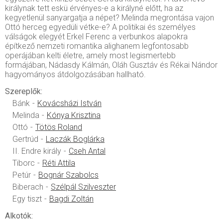
királynak tett eskü érvényes-e a királyné előtt, ha az
kegyetlenül sanyargatja a népet? Melinda megrontása vajon
Ottó herceg egyedüli vétke-e? A politikai és személyes
válságok elegyét Erkel Ferenc a verbunkos alapokra
építkező nemzeti romantika alighanem legfontosabb
operájában kelti életre, amely most legismertebb
formájában, Nádasdy Kálmán, Oláh Gusztáv és Rékai Nándor
hagyományos átdolgozásában hallható.
Szereplők:
Bánk
Kovácsházi István
Melinda
Kónya Krisztina
Ottó
Tötös Roland
Gertrúd
Laczák Boglárka
II. Endre király
Cseh Antal
Tiborc
Réti Attila
Petúr
Bognár Szabolcs
Biberach
Szélpál Szilveszter
Egy tiszt
Bagdi Zoltán
Alkotók: