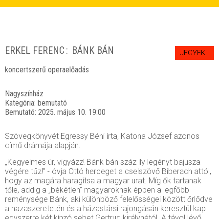
ERKEL FERENC
BÁNK BÁN
JEGYEK
koncertszerű operaelőadás
Nagyszínház
Kategória:
bemutató
Bemutató:
2025. május 10. 19:00
Szövegkönyvét Egressy Béni írta, Katona József azonos
című drámája alapján.
„Kegyelmes úr, vigyázz! Bánk bán száz ily legényt bajusza
végére tűz!” - óvja Ottó herceget a cselszövő Biberach attól,
hogy az magára haragítsa a magyar urat. Míg ők tartanak
tőle, addig a „békétlen” magyaroknak éppen a legfőbb
reménysége Bánk, aki különböző felelősségei között őrlődve
a hazaszeretetén és a házastársi rajongásán keresztül kap
egyszerre két kínzó sebet Gertrud királynétól. A távol lévő