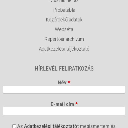
Műszaki leírás
Próbatábla
Közérdekű adatok
Webséta
Repertoár archívum
Adatkezelési tájékoztató
HÍRLEVÉL FELIRATKOZÁS
Név
*
E-mail cím
*
a
Az
Adatkezelési tájékoztatót
megismertem és