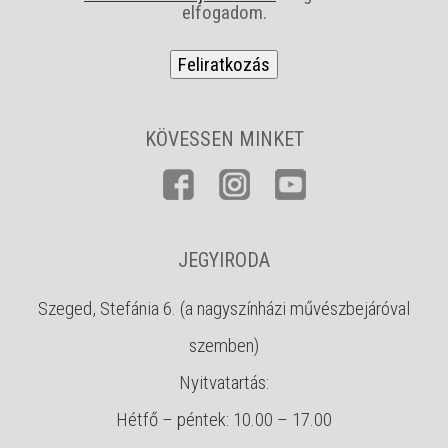
s
elfogadom.
z
f
*
KÖVESSEN MINKET
JEGYIRODA
Szeged, Stefánia 6. (a nagyszínházi művészbejáróval
szemben)
Nyitvatartás:
Hétfő – péntek: 10.00 – 17.00