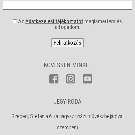
a
Az
Adatkezelési tájékoztatót
megismertem és
s
elfogadom.
z
f
*
KÖVESSEN MINKET
JEGYIRODA
Szeged, Stefánia 6. (a nagyszínházi művészbejáróval
szemben)