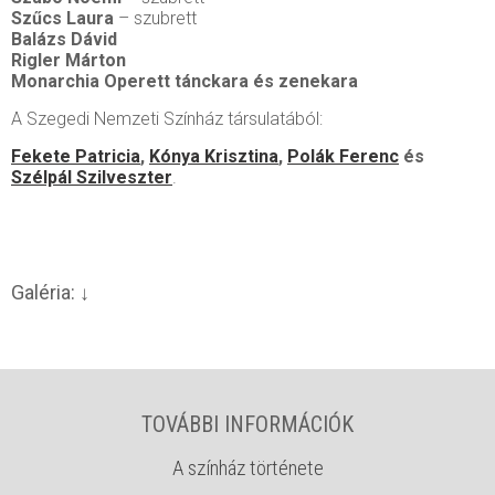
Szűcs Laura
– szubrett
Balázs Dávid
Rigler Márton
Monarchia Operett tánckara és zenekara
A Szegedi Nemzeti Színház társulatából:
Fekete Patricia
,
Kónya Krisztina
,
Polák Ferenc
és
Szélpál Szilveszter
.
Galéria:
TOVÁBBI INFORMÁCIÓK
A színház története