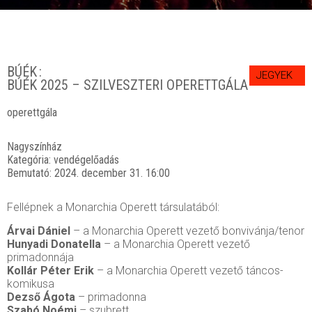
BÚÉK
JEGYEK
BÚÉK 2025 – SZILVESZTERI OPERETTGÁLA
operettgála
Nagyszínház
Kategória:
vendégelőadás
Bemutató:
2024. december 31. 16:00
Fellépnek a Monarchia Operett társulatából:
Árvai Dániel
– a Monarchia Operett vezető bonvivánja/tenor
Hunyadi Donatella
– a Monarchia Operett vezető
primadonnája
Kollár Péter Erik
– a Monarchia Operett vezető táncos-
komikusa
Dezső Ágota
– primadonna
Szabó Noémi
– szubrett