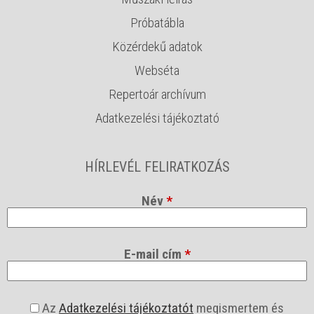
Próbatábla
Közérdekű adatok
Webséta
Repertoár archívum
Adatkezelési tájékoztató
HÍRLEVÉL FELIRATKOZÁS
Név
*
E-mail cím
*
a
Az
Adatkezelési tájékoztatót
megismertem és