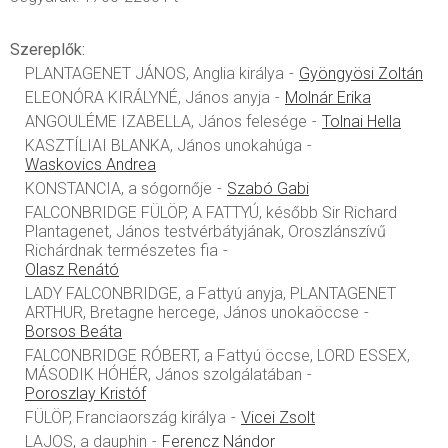
Szereplők:
PLANTAGENET JÁNOS, Anglia királya
Gyöngyösi Zoltán
ELEONÓRA KIRÁLYNÉ, János anyja
Molnár Erika
ANGOULÉME IZABELLA, János felesége
Tolnai Hella
KASZTÍLIAI BLANKA, János unokahúga
Waskovics Andrea
KONSTANCIA, a sógornője
Szabó Gabi
FALCONBRIDGE FÜLÖP, A FATTYÚ, később Sir Richard
Plantagenet, János testvérbátyjának, Oroszlánszívű
Richárdnak természetes fia
Olasz Renátó
LADY FALCONBRIDGE, a Fattyú anyja, PLANTAGENET
ARTHUR, Bretagne hercege, János unokaöccse
Borsos Beáta
FALCONBRIDGE RÓBERT, a Fattyú öccse, LORD ESSEX,
MÁSODIK HÓHÉR, János szolgálatában
Poroszlay Kristóf
FÜLÖP, Franciaország királya
Vicei Zsolt
LAJOS, a dauphin
Ferencz Nándor