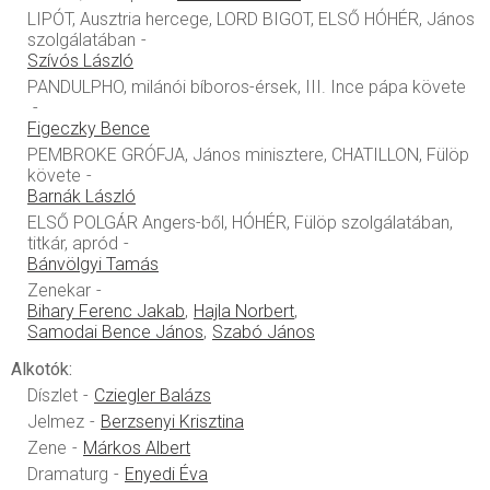
LIPÓT, Ausztria hercege, LORD BIGOT, ELSŐ HÓHÉR, János
szolgálatában
Szívós László
PANDULPHO, milánói bíboros-érsek, III. Ince pápa követe
Figeczky Bence
PEMBROKE GRÓFJA, János minisztere, CHATILLON, Fülöp
követe
Barnák László
ELSŐ POLGÁR Angers-ből, HÓHÉR, Fülöp szolgálatában,
titkár, apród
Bánvölgyi Tamás
Zenekar
Bihary Ferenc Jakab
Hajla Norbert
Samodai Bence János
Szabó János
Alkotók:
Díszlet
Cziegler Balázs
Jelmez
Berzsenyi Krisztina
Zene
Márkos Albert
Dramaturg
Enyedi Éva