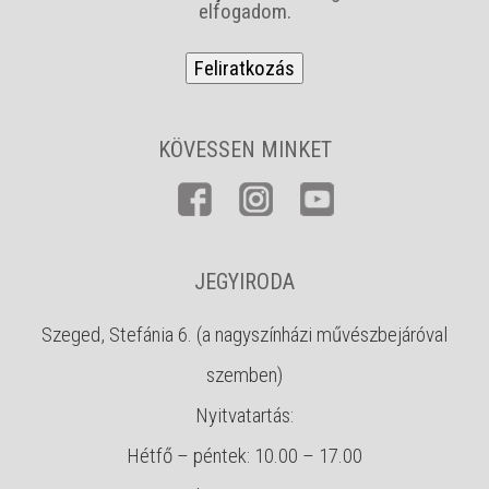
s
elfogadom.
z
f
*
KÖVESSEN MINKET
JEGYIRODA
Szeged, Stefánia 6. (a nagyszínházi művészbejáróval
szemben)
Nyitvatartás:
Hétfő – péntek: 10.00 – 17.00