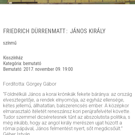
FRIEDRICH DÜRRENMATT
JÁNOS KIRÁLY
színmű
Kisszínház
Kategória:
bemutató
Bemutató:
2017. november 09. 19:00
Fordította: Görgey Gábor
"Földnélküli János a korai krónikák fekete báránya: az ország
elvesztegetője, a rendek elnyomója, az egyház ellensége,
kétes jellemű, állhatatlan, balszerencsés ember. A középkor
elmarasztaló ítéletét reneszánsz kori perújrafelvétel követte.
Tudor szemmel dicséretesnek tűnt az abszolutista politika, s
még inkább, hogy az angol király merészen ujjat húzott a
római pápával, János felmentést nyert, sőt megdicsőült.”
Géher István