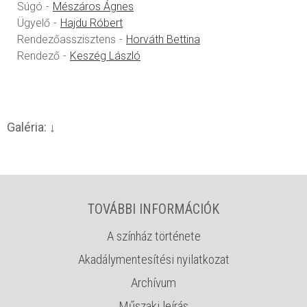
Súgó
Mészáros Ágnes
Ügyelő
Hajdu Róbert
Rendezőasszisztens
Horváth Bettina
Rendező
Keszég László
Galéria:
TOVÁBBI INFORMÁCIÓK
A színház története
Akadálymentesítési nyilatkozat
Archívum
Műszaki leírás