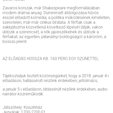
Zavaros korszak, már Shakespeare megformálásában
modern drámai anyag. Dürrenmatt átdolgozása hűvös
ésszel előadott komédia, a politika működésének kíméletlen,
szenvtelen, már-már cinikus bírálata. A férfiak csak a
sakkjátszma közvetlenül következő lépését látják, vakon
üldözik a szerencsét, a nők jajveszékelnek és üldözik a
férfiakat, az egyetlen, pillanatnyi boldogságot a káröröm, a
bosszú jelenti.
AZ ELŐADÁS HOSSZA KB. 160 PERC EGY SZÜNETTEL.
Tájékoztatjuk tisztelt közönségünket, hogy a 2018. január 4-i
előadáson, hallássérült nézőink érdekében, jeltolmács,
a január 5-i előadáson, látássérült nézőink érdekében, audio-
narrátor közreműködik.
Játszóhely: Kisszínház
Jegyárak: 1700-2200 Ft