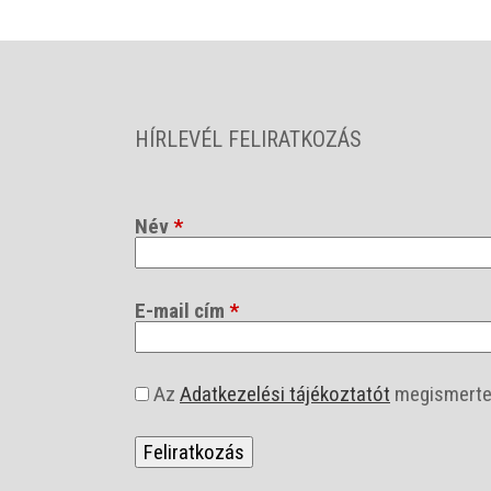
HÍRLEVÉL FELIRATKOZÁS
Név
*
E-mail cím
*
a
Az
Adatkezelési tájékoztatót
megismerte
s
z
f
*