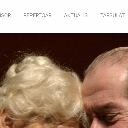
Tartalomhoz ugrás
ŰSOR
REPERTOÁR
AKTUÁLIS
TÁRSULAT