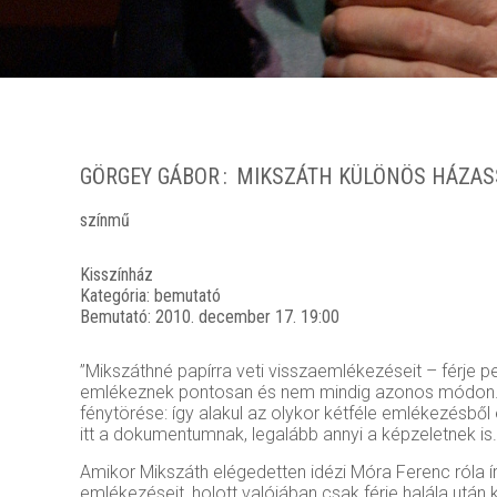
GÖRGEY GÁBOR
MIKSZÁTH KÜLÖNÖS HÁZAS
színmű
Kisszínház
Kategória:
bemutató
Bemutató:
2010. december 17. 19:00
”Mikszáthné papírra veti visszaemlékezéseit – férje p
emlékeznek pontosan és nem mindig azonos módon. A v
fénytörése: így alakul az olykor kétféle emlékezésbő
itt a dokumentumnak, legalább annyi a képzeletnek 
Amikor Mikszáth elégedetten idézi Móra Ferenc róla íro
emlékezéseit, holott valójában csak férje halála utá