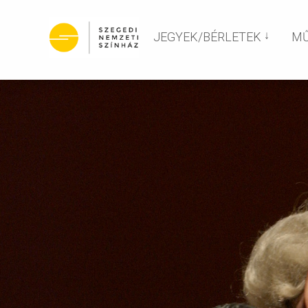
JEGYEK/BÉRLETEK
M
JEGYEK
BÉRLETEK
SZABADBÉRLET
BEVÁLTÁS