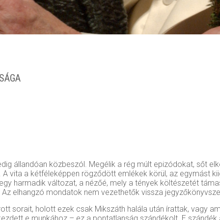
SÁGA
edig állandóan közbeszól. Megélik a rég múlt epizódokat, sőt el
ita a kétféleképpen rögződött emlékek körül, az egymást kiiga
l egy harmadik változat, a nézőé, mely a tények költészetét táma
is. Az elhangzó mondatok nem vezethetők vissza jegyzőkönyvsz
tt sorait, holott ezek csak Mikszáth halála után írattak, vagy am
n kezdett e munkához – ez a pontatlanság szándékolt. E szándé