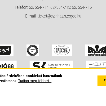
Telefon: 62/554-714; 62/554-715; 62/554-716
E-mail:
ticket@szinhaz.szeged.hu
zása érdekében cookiekat használunk
Tudjon meg többet…
E
ználatához.