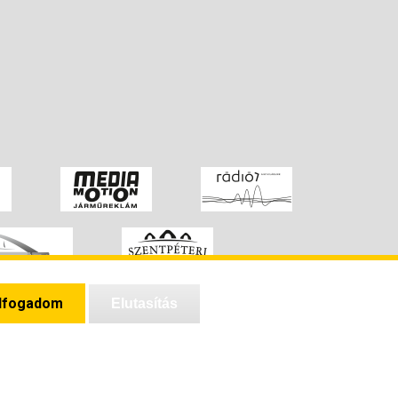
lfogadom
Elutasítás