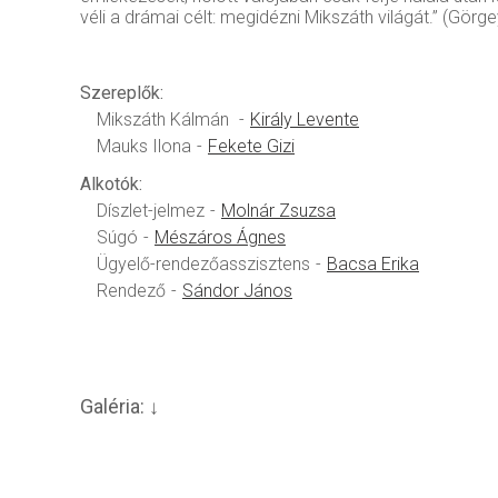
véli a drámai célt: megidézni Mikszáth világát.” (Görg
Szereplők:
Mikszáth Kálmán
Király Levente
Mauks Ilona
Fekete Gizi
Alkotók:
Díszlet-jelmez
Molnár Zsuzsa
Súgó
Mészáros Ágnes
Ügyelő-rendezőasszisztens
Bacsa Erika
Rendező
Sándor János
Galéria: