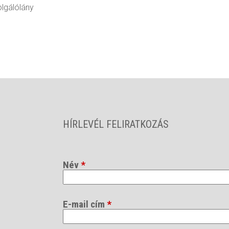
olgálólány
HÍRLEVÉL FELIRATKOZÁS
Név
*
E-mail cím
*