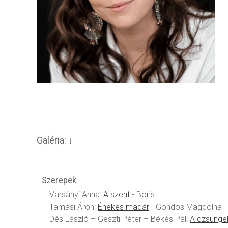
Galéria:
Szerepek
Varsányi Anna:
A szent
- Boris
Tamási Áron:
Énekes madár
- Gondos Magdolna
Dés László – Geszti Péter – Békés Pál:
A dzsunge