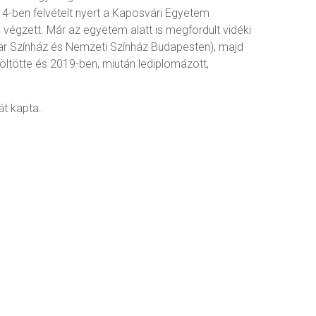
14-ben felvételt nyert a Kaposvári Egyetem
végzett. Már az egyetem alatt is megfordult vidéki
ar Színház és Nemzeti Színház Budapesten), majd
ltötte és 2019-ben, miután lediplomázott,
t kapta.