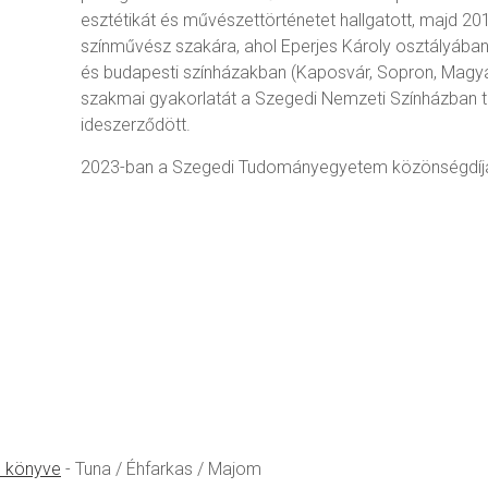
esztétikát és művészettörténetet hallgatott, majd 20
színművész szakára, ahol Eperjes Károly osztályában 
és budapesti színházakban (Kaposvár, Sopron, Magy
szakmai gyakorlatát a Szegedi Nemzeti Színházban tö
ideszerződött.
2023-ban a Szegedi Tudományegyetem közönségdíjá
l könyve
- Tuna / Éhfarkas / Majom