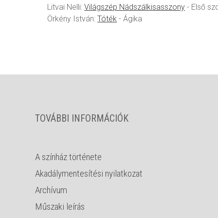
Litvai Nelli:
Világszép Nádszálkisasszony
- Első sz
Örkény István:
Tóték
- Ágika
TOVÁBBI INFORMÁCIÓK
A színház története
Akadálymentesítési nyilatkozat
Archívum
Műszaki leírás