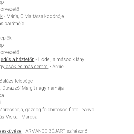
ép
orvezető
ok
- Mária, Olivia társalkodónője
ás barátnője
replők
ép
orvezető
edűs a háztetőn
- Hódel, a második lány
gy csók és más semmi
- Annie
alázs felesége
, Durazzói Margit nagymamája
ka
i
Zarecsnaja, gazdag földbirtokos fiatal leánya
ás Miska
- Marcsa
zeesküvése
- ARMANDE BÉJART, színésznő