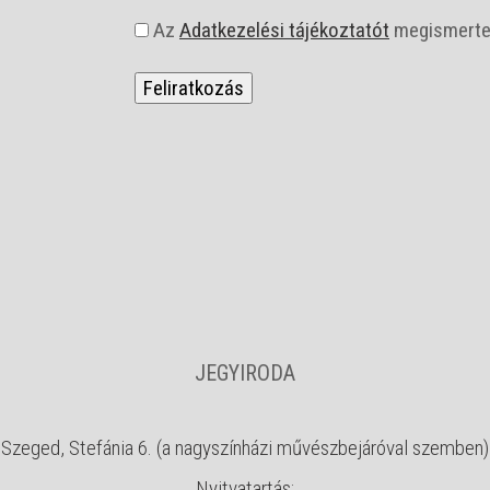
a
Az
Adatkezelési tájékoztatót
megismerte
s
z
f
*
JEGYIRODA
Szeged, Stefánia 6. (a nagyszínházi művészbejáróval szemben)
Nyitvatartás: