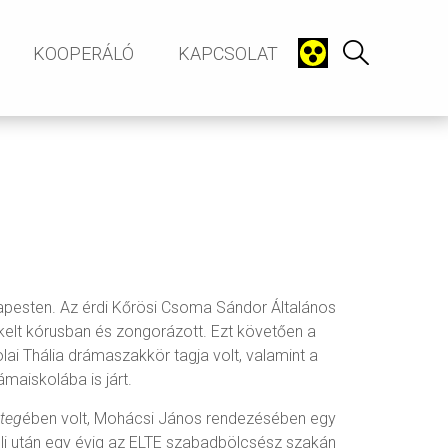
KOOPERÁLÓ
KAPCSOLAT
apesten. Az érdi Kőrösi Csoma Sándor Általános
ekelt kórusban és zongorázott. Ezt követően a
ai Thália drámaszakkör tagja volt, valamint a
maiskolába is járt.
eteg
ében volt, Mohácsi János rendezésében egy
ételi után egy évig az ELTE szabadbölcsész szakán