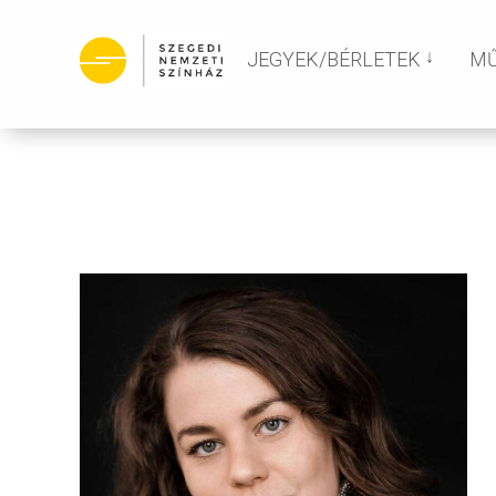
JEGYEK/BÉRLETEK
M
JEGYEK
BÉRLETEK
SZABADBÉRLET
BEVÁLTÁS