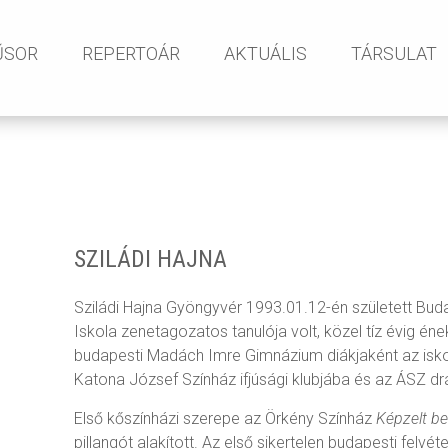
Tartalomhoz ugrás
ŰSOR
REPERTOÁR
AKTUÁLIS
TÁRSULAT
SZILÁDI HAJNA
Sziládi Hajna Gyöngyvér 1993.01.12-én született Bud
Iskola zenetagozatos tanulója volt, közel tíz évig én
budapesti Madách Imre Gimnázium diákjaként az iskol
Katona József Színház ifjúsági klubjába és az ÁSZ drá
Első kőszínházi szerepe az Örkény Színház
Képzelt b
pillangót alakított. Az első sikertelen budapesti felv