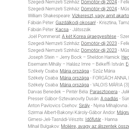
Szegedi Nemzeti Színház:
Dömötör-díj 2024
- Fell
Szegedi Nemzeti Színház:
Dömötör-díj 2024
- Műs
William Shakespeare:
Vízkereszt, vagy amit akart
Fábián Péter:
Gazdálkodj okosan!
- Krisztina, Tam
Fábián Péter:
Kacsa
- Játsszák
Joël Pommerat:
A két Korea újraegyesítése
- Sze
Szegedi Nemzeti Színház:
Dömötör-díj 2023
- Fell
Szegedi Nemzeti Színház:
Dömötör-díj 2023
- Műs
Joseph Stein – Jerry Bock – Sheldon Harnick:
Heg
Eisemann Mihály – Halász Imre – Békeffi István:
E
Székely Csaba:
Mária országa
- Szűz Mária
Székely Csaba:
Mária országa
- FORGÁCH ANNA, B
Székely Csaba:
Mária országa
- VALOIS MÁRIA (3)
Darvas Benedek – Pintér Béla:
Parasztopera
- Juli
Presser Gábor-Sztevanovity Dusán:
A padlás
- Sün
Anton Pavlovics Csehov:
Sirály
- Nyina Mihajlovna 
Szirmai Albert-Bakonyi Károly-Gábor Andor:
Mágn
Gimesi-Jeli-Tasnádi-Vészits:
Időfutár
- Hanna
Mihail Bulgakov:
Molière, avagy az álszentek öss